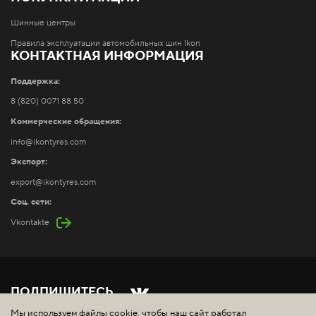
Шинные центры
Правила эксплуатации автомобильных шин Ikon
КОНТАКТНАЯ ИНФОРМАЦИЯ
Поддержка:
8 (820) 0071 88 50
Коммерческие обращения:
info@ikontyres.com
Экспорт:
export@ikontyres.com
Соц. сети:
Vkontakte
ПОДПИШИТЕСЬ
Мы используем файлы cookie, чтобы наш сайт работал
Copyright ©
2026
ООО "Айкон Шина". Все права защищены.