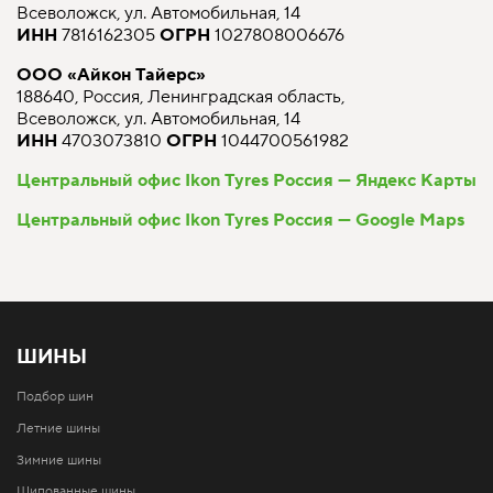
Всеволожск, ул. Автомобильная, 14
ИНН
7816162305
ОГРН
1027808006676
ООО «Айкон Тайерс»
188640, Россия, Ленинградская область,
Всеволожск, ул. Автомобильная, 14
ИНН
4703073810
ОГРН
1044700561982
Центральный офис Ikon Tyres Россия — Яндекс Карты
Центральный офис Ikon Tyres Россия — Google Maps
ШИНЫ
Подбор шин
Летние шины
Зимние шины
Шипованные шины