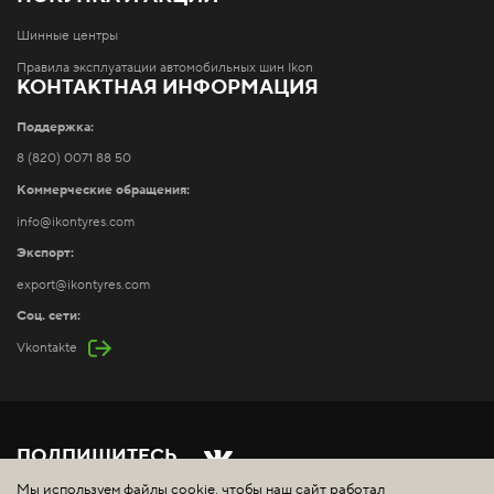
Шинные центры
Правила эксплуатации автомобильных шин Ikon
КОНТАКТНАЯ ИНФОРМАЦИЯ
Поддержка:
8 (820) 0071 88 50
Коммерческие обращения:
info@ikontyres.com
Экспорт:
export@ikontyres.com
Соц. сети:
Vkontakte
ПОДПИШИТЕСЬ
Мы используем файлы cookie, чтобы наш сайт работал
Copyright ©
2026
ООО "Айкон Шина". Все права защищены.