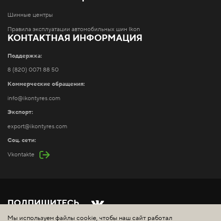
Шинные центры
Правила эксплуатации автомобильных шин Ikon
КОНТАКТНАЯ ИНФОРМАЦИЯ
Поддержка:
8 (820) 0071 88 50
Коммерческие обращения:
info@ikontyres.com
Экспорт:
export@ikontyres.com
Соц. сети:
Vkontakte
ПОДПИШИТЕСЬ
Мы используем файлы cookie, чтобы наш сайт работал
Copyright ©
2026
ООО "Айкон Шина". Все права защищены.