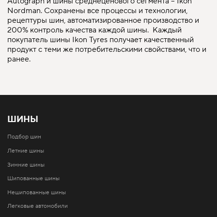
Autograph и шины среднеценового сегмента – Ikon
Nordman. Сохранены все процессы и технологии,
рецептуры шин, автоматизированное производство и
200% контроль качества каждой шины. Каждый
покупатель шины Ikon Tyres получает качественный
продукт с теми же потребительскими свойствами, что и
ранее.
ШИНЫ
Подбор шин
Летние шины
Зимние шины
Шипованные шины
Нешипованные шины
Легковые автомобили