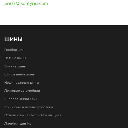
press@ikontyres.com
ШИНЫ
Подбор шин
Летние шины
Зимние шины
Шипованные шины
Нешипованные шины
Легковые автомобили
Внедорожники / 4x4
Минивэны и легкие грузовики
Отзывы о шинах Ikon и Nokian Tyres
Линейки шин Ikon