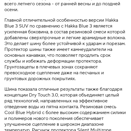
всего летнего сезона - от ранней весны и до поздней
осени.
Главной отличительной особенностью версии Hakka
Blue 3 SUV по сравнению с Hakka Blue 3 является
усиленная боковина, в состав резиновой смеси которой
добавлены сверхпрочные и легкие арамидные волокна.
Это делает шину более устойчивой к ударам и порезам.
Протектор шины также имеет камнеудалители на
основных канавках, что позволяет продлить срок
службы и избежать деформации протектора.
Грунтозацепы в плечевых зонах сохраняют
превосходное сцепление даже на песчаных и
грунтовых дорожных покрытиях.
Шина показала отличные результаты также благодаря
концепции Dry Touch 3.0, которая объединяет целый
ряд технологий, направленных на эффективное
отведение воды из пятна контакта. Резиновая смесь
Cool Blue Hybrid с более высоким содержанием силики
и полимеров нового поколения обеспечивает
улучшенное сцепление в широком диапазоне
температур. Рисунок протектора Silent Multizone