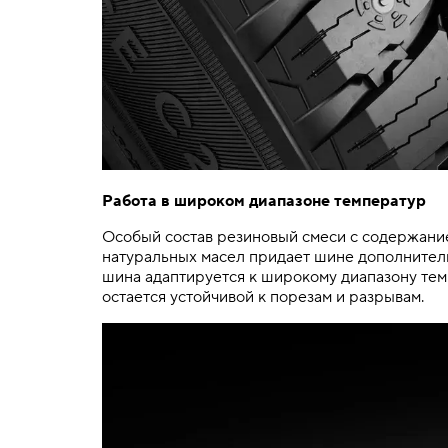
Работа в широком диапазоне температур
Особый состав резиновый смеси с содержание
натуральных масел придает шине дополнитель
шина адаптируется к широкому диапазону темп
остается устойчивой к порезам и разрывам.