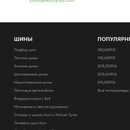
press@ikontyres.com
ШИНЫ
ПОПУЛЯРН
Подбор шин
185/65R15
Летние шины
195/65R15
Зимние шины
205/55R16
Шипованные шины
205/60R16
Нешипованные шины
215/65R16
Легковые автомобили
Все типоразмеры 
Внедорожники / 4x4
Минивэны и легкие грузовики
Отзывы о шинах Ikon и Nokian Tyres
Линейки шин Ikon