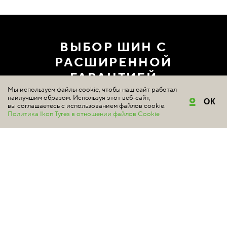
ВЫБОР ШИН С
РАСШИРЕННОЙ
ГАРАНТИЕЙ
Мы используем файлы cookie, чтобы наш сайт работал
наилучшим образом. Используя этот веб-сайт,
ГДЕ КУПИТЬ
ОК
вы соглашаетесь с использованием файлов cookie.
Политика Ikon Tyres в отношении файлов Cookie
ШИНЫ
Подбор шин
Летние шины
Зимние шины
Шипованные шины