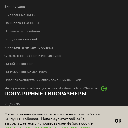
Зимние шины
Шипованные шины
Нешипованные шины
Легковые автомобили
Внедорожники / 4x4
Минивэны и легкие грузовики
Отзывы о шинах Ikon и Nokian Tyres
Линейки шин Ikon
Линейки шин Nokian Tyres
Правила эксплуатации автомобильных шин Ikon
Информация о ребрендинге шин Nordman в Ikon Character
ПОПУЛЯРНЫЕ ТИПОРАЗМЕРЫ
185/65R15
195/65R15
Мы используем файлы cookie, чтобы наш сайт работал
наилучшим образом. Используя этот веб-сайт,
205/55R16
ОК
вы соглашаетесь с использованием файлов cookie.