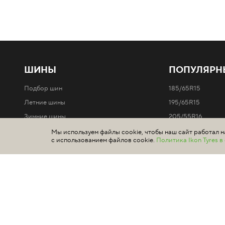
ШИНЫ
ПОПУЛЯРН
Подбор шин
185/65R15
Летние шины
195/65R15
Зимние шины
205/55R16
Шипованные шины
205/60R16
Мы используем файлы cookie, чтобы наш сайт работал н
с использованием файлов cookie.
Политика Ikon Tyres 
Нешипованные шины
215/65R16
Легковые автомобили
Все типоразмеры 
Внедорожники / 4x4
Минивэны и легкие грузовики
Отзывы о шинах Ikon и Nokian Tyres
Линейки шин Ikon