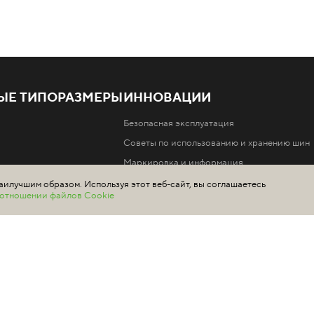
ЫЕ ТИПОРАЗМЕРЫ
ИННОВАЦИИ
Безопасная эксплуатация
Советы по использованию и хранению шин
Маркировка и информация
Производство и технологии
аилучшим образом. Используя этот веб-сайт, вы соглашаетесь
в отношении файлов Cookie
шин Ikon