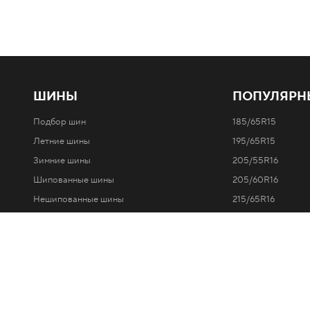
ШИНЫ
ПОПУЛЯРН
Подбор шин
185/65R15
Летние шины
195/65R15
Зимние шины
205/55R16
Шипованные шины
205/60R16
Мы используем файлы cookie, чтобы наш сайт работал н
с использованием файлов cookie.
Политика Ikon Tyres 
Нешипованные шины
215/65R16
Легковые автомобили
Все типоразмеры 
Внедорожники / 4x4
Минивэны и легкие грузовики
Отзывы о шинах Ikon и Nokian Tyres
Линейки шин Ikon