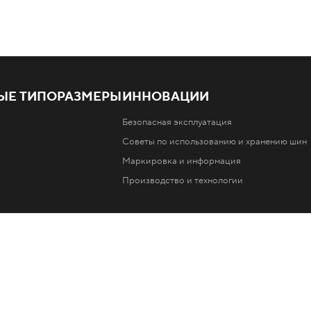
ЫЕ ТИПОРАЗМЕРЫ
ИННОВАЦИИ
Безопасная эксплуатация
Советы по использованию и хранению шин
Маркировка и информация
Производство и технологии
аилучшим образом. Используя этот веб-сайт, вы соглашаетесь
в отношении файлов Cookie
шин Ikon