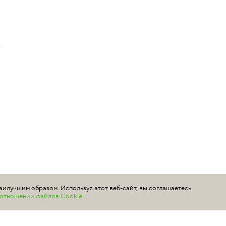
й
аилучшим образом. Используя этот веб-сайт, вы соглашаетесь
в отношении файлов Cookie