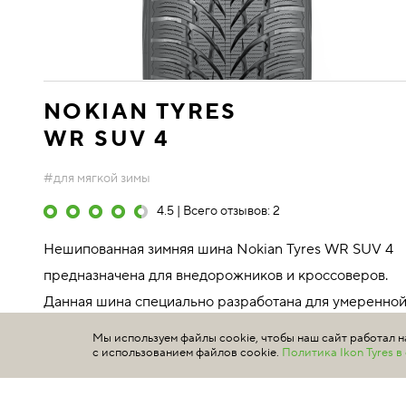
NOKIAN TYRES
WR SUV 4
#для мягкой зимы
4.5 | Всего отзывов: 2
Нешипованная зимняя шина Nokian Tyres WR SUV 4
предназначена для внедорожников и кроссоверов.
Данная шина специально разработана для умеренно
зимы, свойственной регионам Центральной Европы.
Мы используем файлы cookie, чтобы наш сайт работал н
с использованием файлов cookie.
Политика Ikon Tyres 
Это обеспечивает ее отличное поведение на сн...
Подробнее