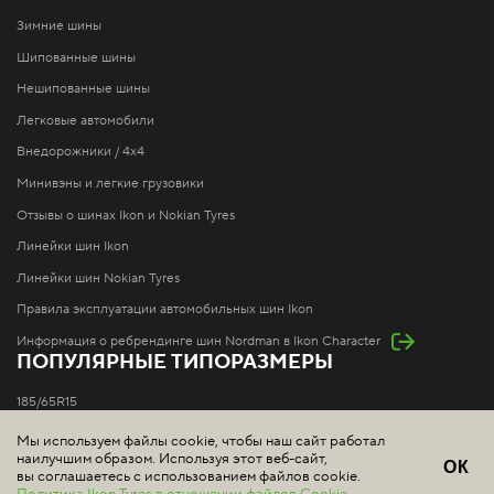
Зимние шины
Шипованные шины
Нешипованные шины
Легковые автомобили
Внедорожники / 4x4
Минивэны и легкие грузовики
Отзывы о шинах Ikon и Nokian Tyres
Линейки шин Ikon
Линейки шин Nokian Tyres
Правила эксплуатации автомобильных шин Ikon
Информация о ребрендинге шин Nordman в Ikon Character
ПОПУЛЯРНЫЕ ТИПОРАЗМЕРЫ
185/65R15
195/65R15
Мы используем файлы cookie, чтобы наш сайт работал
наилучшим образом. Используя этот веб-сайт,
205/55R16
ОК
вы соглашаетесь с использованием файлов cookie.