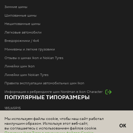
Зимние шины
Шипованные шины
Нешипованные шины
Легковые автомобили
Внедорожники / 4x4
Минивэны и легкие грузовики
Отзывы о шинах Ikon и Nokian Tyres
Линейки шин Ikon
Линейки шин Nokian Tyres
Правила эксплуатации автомобильных шин Ikon
Информация о ребрендинге шин Nordman в Ikon Character
ПОПУЛЯРНЫЕ ТИПОРАЗМЕРЫ
185/65R15
195/65R15
Мы используем файлы cookie, чтобы наш сайт работал
наилучшим образом. Используя этот веб-сайт,
205/55R16
ОК
вы соглашаетесь с использованием файлов cookie.