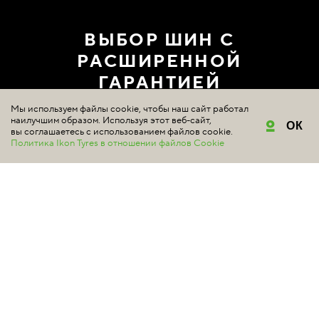
ВЫБОР ШИН С
РАСШИРЕННОЙ
ГАРАНТИЕЙ
Мы используем файлы cookie, чтобы наш сайт работал
ГДЕ КУПИТЬ
наилучшим образом. Используя этот веб-сайт,
ОК
вы соглашаетесь с использованием файлов cookie.
Политика Ikon Tyres в отношении файлов Cookie
ШИНЫ
Подбор шин
Летние шины
Зимние шины
Шипованные шины
Нешипованные шины