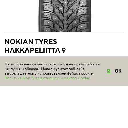
NOKIAN TYRES
HAKKAPELIITTA 9
#шиномонтаж в подарок
#победитель теста
Мы используем файлы cookie, чтобы наш сайт работал
наилучшим образом. Используя этот веб-сайт,
ОК
4.9 | Всего отзывов: 40
вы соглашаетесь с использованием файлов cookie.
Политика Ikon Tyres в отношении файлов Cookie
Nokian Tyres Hakkapeliitta 9 – первая шипованная шина
с двумя видами шипов для лучшего сцепления при
разгоне и в поворотах.
Подробнее