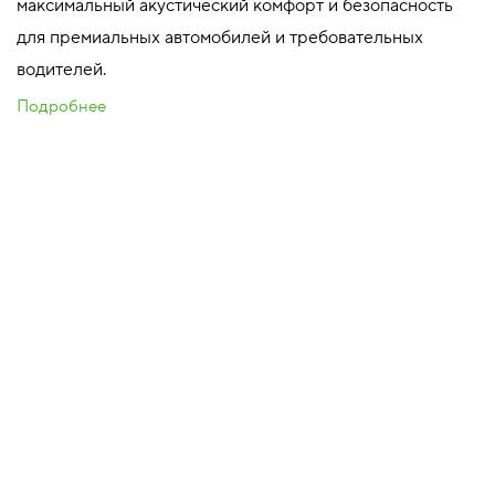
максимальный акустический комфорт и безопасность
для премиальных автомобилей и требовательных
водителей.
Подробнее
235/50 R20 104T XL SILENTDRIVE
TSF00012 индекс скорости 190 км/ч
максимальная нагрузка 900 кг
ГДЕ КУПИТЬ
ВЫБОР ШИН С
РАСШИРЕННОЙ
ГАРАНТИЕЙ