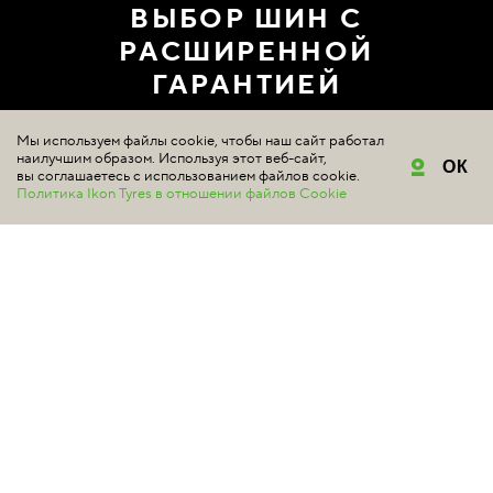
ВЫБОР ШИН С
РАСШИРЕННОЙ
ГАРАНТИЕЙ
ГДЕ КУПИТЬ
Мы используем файлы cookie, чтобы наш сайт работал
наилучшим образом. Используя этот веб-сайт,
ОК
вы соглашаетесь с использованием файлов cookie.
Политика Ikon Tyres в отношении файлов Cookie
ШИНЫ
Подбор шин
Летние шины
Зимние шины
Шипованные шины
Нешипованные шины
Легковые автомобили