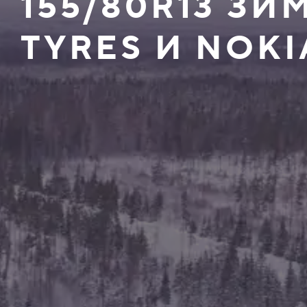
155/80R13 З
TYRES И NOKI