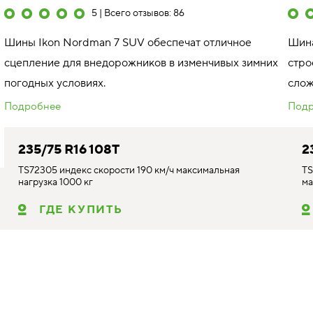
5 | Всего отзывов: 86
Шины Ikon Nordman 7 SUV обеспечат отличное
Шина
сцепление для внедорожников в изменчивых зимних
стро
погодных условиях.
слож
Подробнее
Подр
235/75 R16 108T
2
TS72305 индекс скорости 190 км/ч максимальная
TS
нагрузка 1000 кг
ма
аилучшим образом. Используя этот веб-сайт, вы соглашаетесь
ГДЕ КУПИТЬ
в отношении файлов Cookie
IKON CHARACTER ICE 7 SUV
I
235/75 R16 108T
2
#аналог
#а