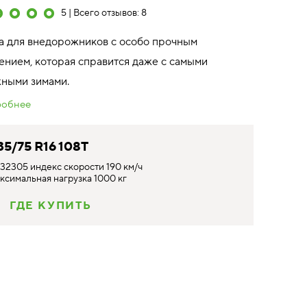
5 | Всего отзывов: 8
 для внедорожников с особо прочным
ением, которая справится даже с самыми
ными зимами.
обнее
35/75 R16 108T
32305 индекс скорости 190 км/ч
ксимальная нагрузка 1000 кг
ОК
ГДЕ КУПИТЬ
KON CHARACTER ICE 7 SUV
35/75 R16 108T
налог