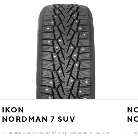
IKON
NO
NORDMAN 7 SUV
N
#шиномонтаж в подарок
#1 год расширенная гарантия
#шин