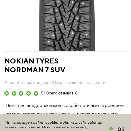
NOKIAN TYRES
NORDMAN 7 SUV
#шиномонтаж в подарок
#1 год расширенная гарантия
5 | Всего отзывов: 8
Шина для внедорожников с особо прочным строением,
которая справится даже с самыми сложными зимами.
Мы используем файлы cookie, чтобы наш сайт работал
Подробнее
наилучшим образом. Используя этот веб-сайт,
ОК