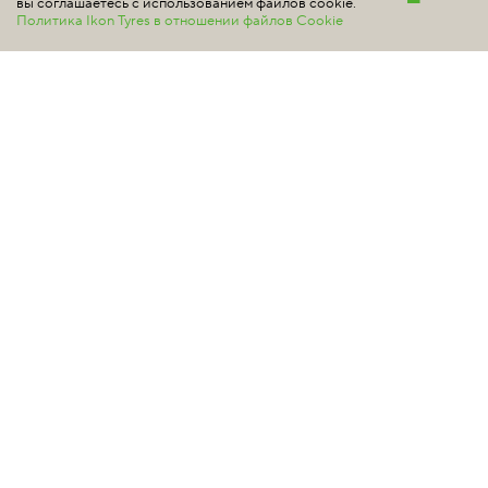
вы соглашаетесь с использованием файлов cookie.
Политика Ikon Tyres в отношении файлов Cookie
255/60 R17 110T XL
TS32318 индекс скорости 190 км/ч
максимальная нагрузка 1060 кг
ГДЕ КУПИТЬ
IKON CHARACTER ICE 7 SUV
255/60 R17 110T XL
#аналог
TS78012 индекс скорости 190 км/ч, максимальная нагрузка
1060 кг
ГДЕ КУПИТЬ
IKON NORDMAN 7 SUV
255/60 R17 110T XL