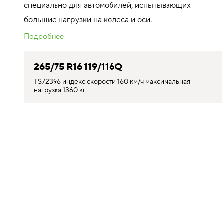
специально для автомобилей, испытывающих
большие нагрузки на колеса и оси.
Подробнее
265/75 R16 119/116Q
Мы используем файлы cookie, чтобы наш сайт работал н
TS72396 индекс скорости 160 км/ч максимальная
с использованием файлов cookie.
Политика Ikon Tyres 
нагрузка 1360 кг
ГДЕ КУПИТЬ