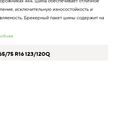
орожниках 4x4. Шина обеспечивает отличное
ление, исключительную износостойкость и
вляемость. Брекерный пакет шины содержит на
обнее
ОК
65/75 R16 123/120Q
31810 индекс скорости 160 км/ч
ксимальная нагрузка 1550 кг
ГДЕ КУПИТЬ