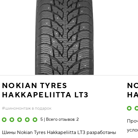
NOKIAN TYRES
NO
HAKKAPELIITTA LT3
HA
#шиномонтаж в подарок
5 | Всего отзывов: 2
Проч
усло
Шины Nokian Tyres Hakkapeliitta LT3 разработаны