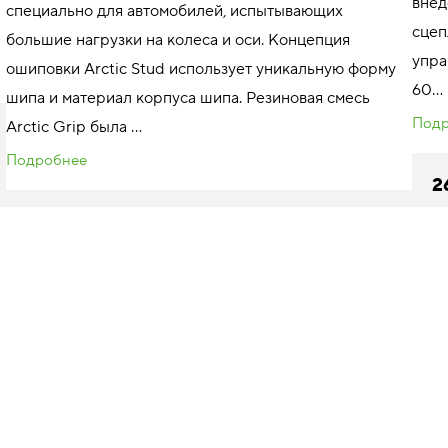
внед
специально для автомобилей, испытывающих
сцеп
большие нагрузки на колеса и оси. Концепция
упра
ошиповки Arctic Stud использует уникальную форму
60...
шипа и материал корпуса шипа. Резиновая смесь
Подр
Arctic Grip была ...
Подробнее
аилучшим образом. Используя этот веб-сайт, вы соглашаетесь
в отношении файлов Cookie
2
TS
265/75 R16 119/116Q
ма
TS32396 индекс скорости 160 км/ч
максимальная нагрузка 1360 кг
ГДЕ КУПИТЬ
IKON AUTOGRAPH ICE LT3
265/75 R16 119/116Q
#аналог