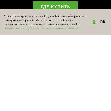
ГДЕ КУПИТЬ
Мы используем файлы cookie, чтобы наш сайт работал
наилучшим образом. Используя этот веб-сайт,
ОК
вы соглашаетесь с использованием файлов cookie.
Политика Ikon Tyres в отношении файлов Cookie
ШИНЫ
Подбор шин
Летние шины
Зимние шины
Шипованные шины
Нешипованные шины
Легковые автомобили
Внедорожники / 4x4
Минивэны и легкие грузовики
Отзывы о шинах Ikon и Nokian Tyres
Линейки шин Ikon