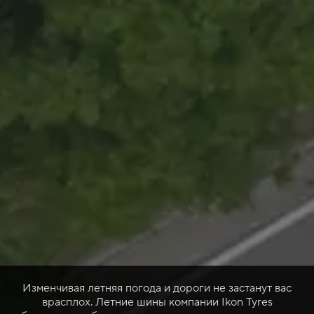
Изменчивая летняя погода и дороги не застанут вас
врасплох. Летние шины компании Ikon Tyres