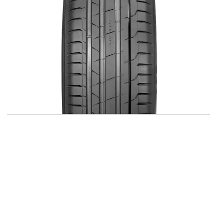
Мы используем файлы cookie, чтобы наш сайт работал
наилучшим образом. Используя этот веб-сайт,
ОК
вы соглашаетесь с использованием файлов cookie.
Политика Ikon Tyres в отношении файлов Cookie
NOKIAN TYRES
HAKKA BLACK 2 SUV
#электромобили
5 | Всего отзывов: 3
МОЩНЫЕ ВНЕДОРОЖНИКИ