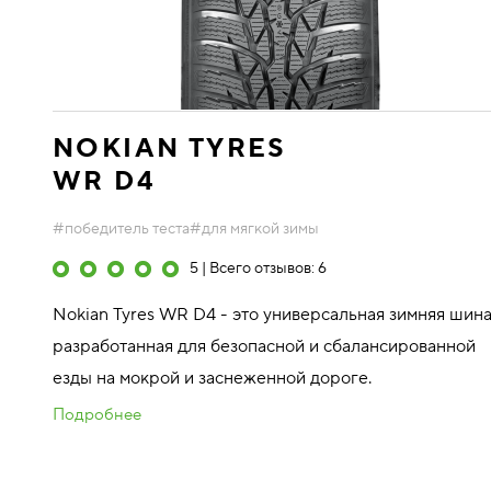
NOKIAN TYRES
WR D4
#победитель теста
#для мягкой зимы
5 | Всего отзывов: 6
Nokian Tyres WR D4 - это универсальная зимняя шина
разработанная для безопасной и сбалансированной
езды на мокрой и заснеженной дороге.
Мы используем файлы cookie, чтобы наш сайт работал н
с использованием файлов cookie.
Политика Ikon Tyres 
Подробнее
165/70 R13 79T