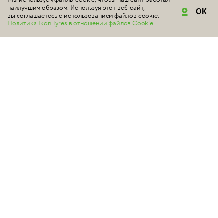
Мы используем файлы cookie, чтобы наш сайт работал
наилучшим образом. Используя этот веб-сайт,
ОК
вы соглашаетесь с использованием файлов cookie.
Политика Ikon Tyres в отношении файлов Cookie
NOKIAN TYRES
WR A4
#для мягкой зимы
4.5 | Всего отзывов: 2
Шина Nokian Tyres WR A4 обеспечивает отличную