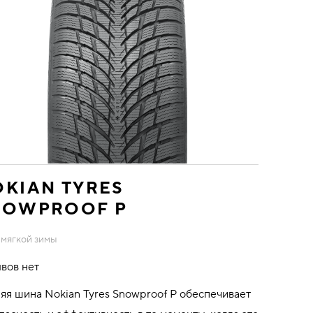
KIAN TYRES
NOWPROOF P
 мягкой зимы
вов нет
яя шина Nokian Tyres Snowproof P обеспечивает