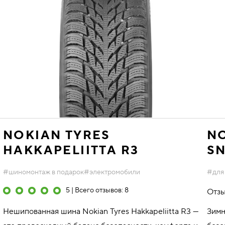
NOKIAN TYRES
NO
HAKKAPELIITTA R3
S
#шиномонтаж в подарок
#электромобили
#для
5 | Всего отзывов: 8
Отзы
Нешипованная шина Nokian Tyres Hakkapeliitta R3 —
Зимн