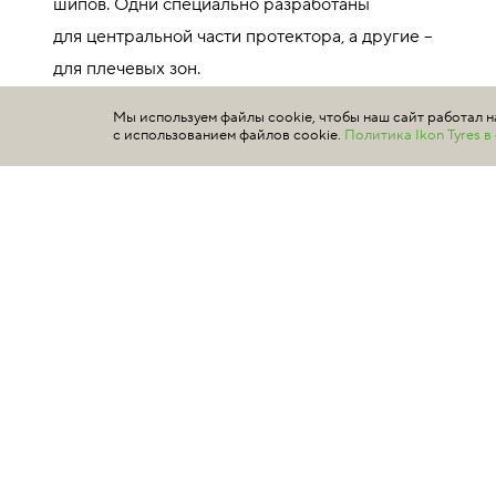
шипов. Одни специально разработаны
для центральной части протектора, а другие –
для плечевых зон.
Подробнее
Мы используем файлы cookie, чтобы наш сайт работал н
с использованием файлов cookie.
Политика Ikon Tyres 
255/35 R20 97T XL
TS72234 индекс скорости 190 км/ч максимальная
нагрузка 730 кг
ГДЕ КУПИТЬ