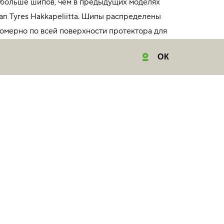
больше шипов, чем в предыдущих моделях
an Tyres Hakkapeliitta. Шипы распределены
омерно по всей поверхности протектора для
его сцепления с дорогой.
ОК
обнее
55/35 R20 97T XL
31860 индекс скорости 190 км/ч
ксимальная нагрузка 730 кг
ГДЕ КУПИТЬ