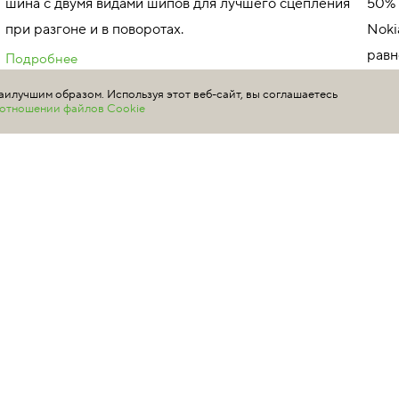
шина с двумя видами шипов для лучшего сцепления
50% 
при разгоне и в поворотах.
Noki
равн
Подробнее
лучш
аилучшим образом. Используя этот веб-сайт, вы соглашаетесь
в отношении файлов Cookie
Подр
255/35 R20 97T XL
TS32234 индекс скорости 190 км/ч
максимальная нагрузка 730 кг
2
ГДЕ КУПИТЬ
TS
ма
IKON AUTOGRAPH ICE 9
255/35 R20 97T XL
#аналог
TS72234 индекс скорости 190 км/ч максимальная
нагрузка 730 кг
ГДЕ КУПИТЬ