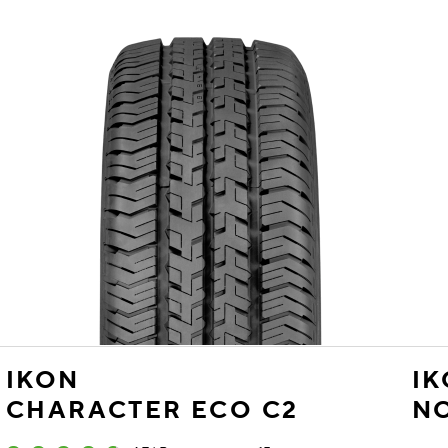
IKON
I
CHARACTER ECO C2
N