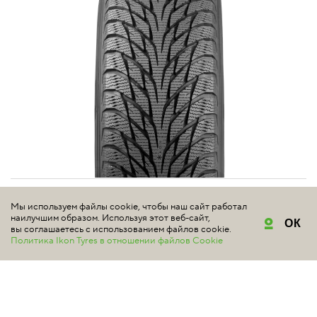
NOKIAN TYRES
Мы используем файлы cookie, чтобы наш сайт работал
наилучшим образом. Используя этот веб-сайт,
HAKKAPELIITTA R2
ОК
вы соглашаетесь с использованием файлов cookie.
Политика Ikon Tyres в отношении файлов Cookie
#шиномонтаж в подарок
#победитель теста
4.9 | Всего отзывов: 120
Фрикционная зимняя шина для водителей, которым